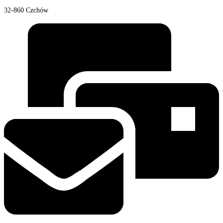
32-860 Czchów